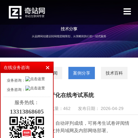
首页
高端网站设计
小程序开发
微信开发
软件开发
在线业务咨询
行业动态
公司新闻
案例分享
技术百科
客户案例
业务咨询：
业务咨询：
新闻资讯
国产化在线考试系统
服务热线：
行业动态
来源：奇站网络
浏览量：462
发布日期： 2026-04-29
13313868605
公司新闻
该系统适配国产服务器，自动评判成绩，可将考生试卷评阅情
况导出生成试卷留存。支持局域网及内部网络部署。
案例分享