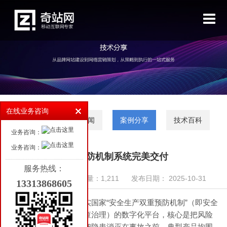
首页
高端网站设计
小程序开发
微信开发
软件开发
在线业务咨询
行业动态
公司新闻
案例分享
技术百科
客户案例
业务咨询：
业务咨询：
新闻资讯
双重预防机制系统完美交付
服务热线：
行业动态
来源：奇站网络
浏览量：1,211
发布日期： 2025-10-31
13313868605
公司新闻
双重预防软件系统是落实国家“安全生产双重预防机制”（即安全
风险分级管控和隐患排查治理）的数字化平台，核心是把风险
案例分享
控制在隐患形成之前、把隐患消灭在事故之前。典型产品均围