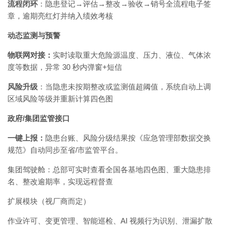
流程闭环
：隐患登记→评估→整改→验收→销号全流程电子签
章，逾期亮红灯并纳入绩效考核
动态监测与预警
物联网对接：
实时读取重大危险源温度、压力、液位、气体浓
度等数据，异常 30 秒内弹窗+短信
风险升级
：当隐患未按期整改或监测值超阈值，系统自动上调
区域风险等级并重新计算四色图
政府/集团监管接口
一键上报：
隐患台账、风险分级结果按《应急管理部数据交换
规范》自动同步至省/市监管平台。
集团驾驶舱：总部可实时查看全国各基地四色图、重大隐患排
名、整改逾期率，实现远程督查
扩展模块（视厂商而定）
作业许可、变更管理、智能巡检、AI 视频行为识别、泄漏扩散