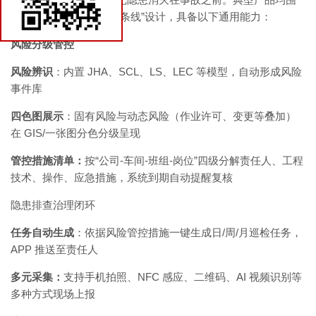
技术百科
绕“风险一张图、隐患一条线”设计，具备以下通用能力：
风险分级管控
联系我们
风险辨识
：内置 JHA、SCL、LS、LEC 等模型，自动形成风险
事件库
四色图展示
：固有风险与动态风险（作业许可、变更等叠加）
在 GIS/一张图分色分级呈现
管控措施清单：
按“公司-车间-班组-岗位”四级分解责任人、工程
技术、操作、应急措施，系统到期自动提醒复核
隐患排查治理闭环
任务自动生成
：依据风险管控措施一键生成日/周/月巡检任务，
APP 推送至责任人
多元采集：
支持手机拍照、NFC 感应、二维码、AI 视频识别等
多种方式现场上报